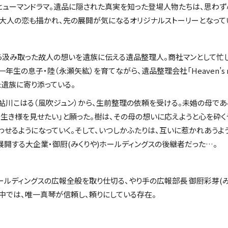
ヒューマンドラマ。遺品に隠された真実を知った登場人物たちは、思わず
大人の恋も描かれ、先の展開が気になるオリジナルストーリーとなって
ら汲み取った故人の想いを遺族に伝える遺品整理人。商社マンとして忙し
年生の息子・陸（永瀬矢紘）を育てながら、遺品整理会社「Heaven’s m
遺族に寄り添っている。
鮎川こはる（風吹ジュン）から、生前整理の依頼を受ける。未婚の母であ
生き様を見せたい」と願った。樹は、その母の想いに応えようと心を砕く
わせるようになっていく。そして、いつしかふたりは、互いに惹かれあうよ
展開する大企業・御厨(みくりや)ホールディングスの後継者だった…。
ルディングスの広報全般を取り仕切る、やり手の広報部長 御厨彩芽(み
中では、唯一真琴が信頼し、頼りにしている存在。