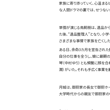
家族に寄り添っていく、心温まる
な人間ドラマの裏では、せつない
草彅が演じる鳥飼樹は、遺品か
た後、“遺品整理人”となり、小学一
さまざまな事情で家族を亡くした
ある日、余命3カ月を宣告された
自分の仕事を全うし、娘に最期の
琴（中村ゆり）とも頻繁に顔を合
潤）がいた。それも手広く事業を
月城は、御厨家の長女で御厨ホー
大学時代からの親友で御厨家の