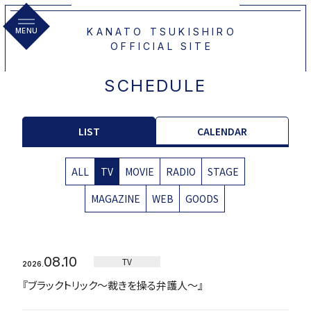
KANATO TSUKISHIRO
MENU
OFFICIAL SITE
SCHEDULE
LIST
CALENDAR
ALL
TV
MOVIE
RADIO
STAGE
MAGAZINE
WEB
GOODS
08.10
TV
2026.
『ブラックトリック～裁きを操る弁護人～』